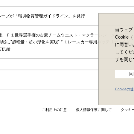
グループが「環境物質管理ガイドライン」を発行
当ウェブ
峰、Ｆ１世界選手権の古豪チームウエスト・マクラーレン・メルセデ
Cooki
挑戦に”超軽量・超小形化を実現”Ｆ１レースカー専用バッテリー「ＧＹ
に同意い
占供給
してくだ
ザを閉じ
同
Cookie
ご利用上の注意
個人情報保護に関して
クッキ