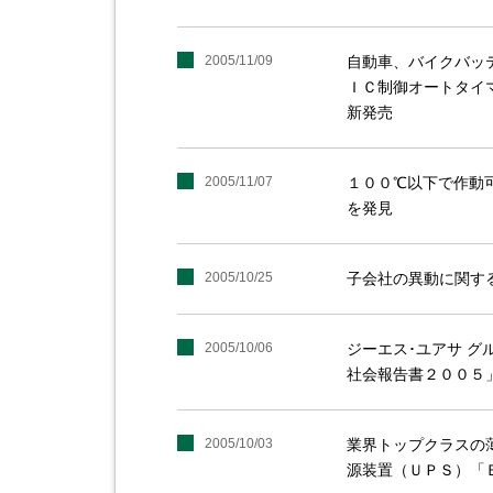
2005/11/09
自動車、バイクバッ
ＩＣ制御オートタイ
新発売
2005/11/07
１００℃以下で作動
を発見
2005/10/25
子会社の異動に関す
2005/10/06
ジーエス･ユアサ 
社会報告書２００５
2005/10/03
業界トップクラスの
源装置（ＵＰＳ）「