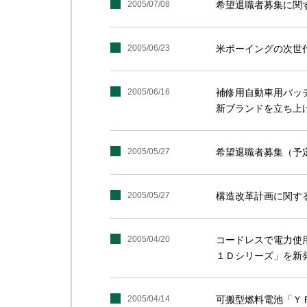
2005/07/08
希望退職者募集に関
2005/06/23
米ボーイングの次世
2005/06/16
補修用自動車用バッ
新ブランドを立ち上
2005/05/27
希望退職者募集（予
2005/05/27
構造改革計画に関す
2005/04/20
コードレスで電力使
１Ｄシリーズ」を新
2005/04/14
可搬型燃料電池「Ｙ