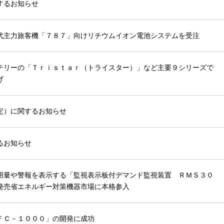
するお知らせ
代主力旅客機「７８７」向けリチウムイオン電池システムを受注
テリーの「Ｔｒｉｓｔａｒ（トライスター）」など主要９シリーズで
げ
定）に関するお知らせ
るお知らせ
用量や警報を表示する「監視表示板付デマンド監視装置 ＲＭＳ３０
発売省エネルギー対策機器市場に本格参入
ＦＣ－１０００」の開発に成功