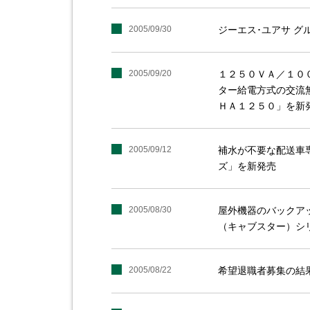
2005/09/30
ジーエス･ユアサ 
2005/09/20
１２５０ＶＡ／１０
ター給電方式の交流
ＨＡ１２５０」を新
2005/09/12
補水が不要な配送車
ズ」を新発売
2005/08/30
屋外機器のバックア
（キャブスター）シ
2005/08/22
希望退職者募集の結