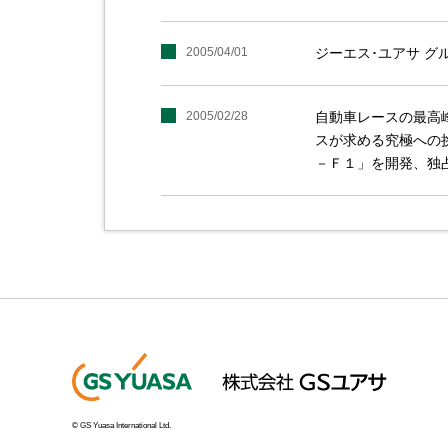
2005/04/01
ジーエス･ユアサ 
2005/02/28
自動車レースの最高
スが求める究極への
－Ｆ１」を開発、独
© GS Yuasa International Ltd.