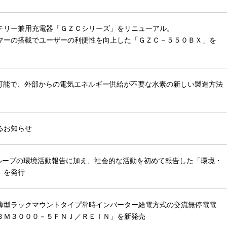
テリー兼用充電器「ＧＺＣシリーズ」をリニューアル。
マーの搭載でユーザーの利便性を向上した「ＧＺＣ－５５０ＢＸ」を
可能で、外部からの電気エネルギー供給が不要な水素の新しい製造方法
るお知らせ
グループの環境活動報告に加え、社会的な活動を初めて報告した「環境・
」を発行
薄型ラックマウントタイプ常時インバーター給電方式の交流無停電電
ＢＭ３０００－５ＦＮＪ／ＲＥＩＮ」を新発売