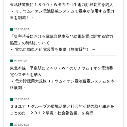
東武鉄道殿に１８００ｋＷ出力の回生電力貯蔵装置を納入
～ リチウムイオン電池搭載システムで電車が使用する電力
量を削減！ ～
2012/09/21
「災害時等における電気自動車及び給電装置に関する協力
協定」の締結について
～ 電気自動車と給電装置を提供（無償貸与） ～
2012/09/13
東北本線 平泉駅に２４０ｋＷｈのリチウムイオン電池蓄
電システムを納入
～ 電力貯蔵用大規模リチウムイオン電池蓄電システムを本
格展開 ～
2012/08/29
ＧＳユアサ グループの環境活動と社会的活動の取り組みを
まとめた「２０１２環境・社会報告書」を発行
2012/08/28