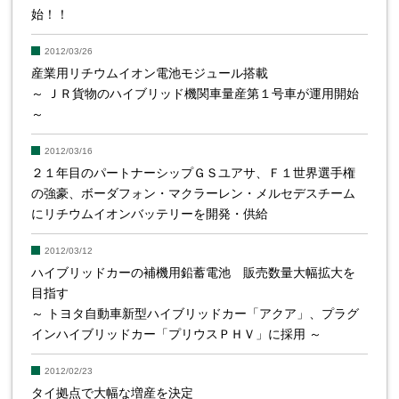
始！！
2012/03/26
産業用リチウムイオン電池モジュール搭載
～ ＪＲ貨物のハイブリッド機関車量産第１号車が運用開始
～
2012/03/16
２１年目のパートナーシップＧＳユアサ、Ｆ１世界選手権
の強豪、ボーダフォン・マクラーレン・メルセデスチーム
にリチウムイオンバッテリーを開発・供給
2012/03/12
ハイブリッドカーの補機用鉛蓄電池 販売数量大幅拡大を
目指す
～ トヨタ自動車新型ハイブリッドカー「アクア」、プラグ
インハイブリッドカー「プリウスＰＨＶ」に採用 ～
2012/02/23
タイ拠点で大幅な増産を決定