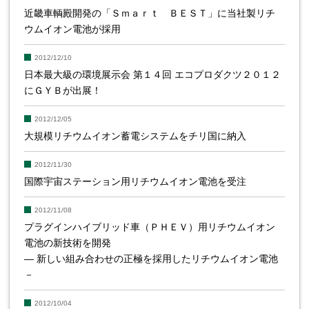
近畿車輌殿開発の「Ｓｍａｒｔ ＢＥＳＴ」に当社製リチ
ウムイオン電池が採用
2012/12/10
日本最大級の環境展示会 第１４回 エコプロダクツ２０１２
にＧＹＢが出展！
2012/12/05
大規模リチウムイオン蓄電システムをチリ国に納入
2012/11/30
国際宇宙ステーション用リチウムイオン電池を受注
2012/11/08
プラグインハイブリッド車（ＰＨＥＶ）用リチウムイオン
電池の新技術を開発
― 新しい組み合わせの正極を採用したリチウムイオン電池
－
2012/10/04