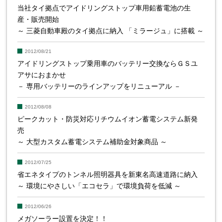
当社タイ拠点でアイドリングストップ車用鉛蓄電池の生
産・販売開始
～ 三菱自動車殿のタイ拠点に納入 「ミラージュ」に搭載 ～
2012/08/21
アイドリングストップ乗用車のバッテリー交換ならＧＳユ
アサにおまかせ
－ 専用バッテリーのラインアップをリニューアル －
2012/08/08
ピークカット・防災対応リチウムイオン蓄電システム新発
売
～ 大型カスタム蓄電システム補助金対象商品 ～
2012/07/25
省エネタイプのトンネル照明器具を新東名高速道路に納入
～ 環境にやさしい「エコセラ」で環境負荷を低減 ～
2012/06/26
メガソーラー設置を決定！！