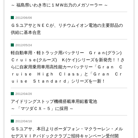
～ 福島県いわき市に１ＭＷ出力のメガソーラー ～
2012/06/06
ＧＳユアサとＮＥＣが、リチウムイオン電池の主要部品の
供給に基本合意
2012/05/24
軽自動車用・軽トラック用バッテリー Ｇｒａｎ(グラン)
Ｃｒｕｉｓｅ(クルーズ) Ｋ(ケイ)シリーズを新発売！！さ
らに自家用乗用車用高性能カーバッテリー「Ｇｒａｎ Ｃ
ｒｕｉｓｅ Ｈｉｇｈ Ｃｌａｓｓ」と「Ｇｒａｎ Ｃｒ
ｕｉｓｅ Ｓｔａｎｄａｒｄ」シリーズを一新！
2012/04/26
アイドリングストップ機構搭載車用鉛蓄電池
～ 「マツダＣＸ－５」に採用 ～
2012/04/16
ＧＳユアサ、本日よりボーダフォン・マクラーレン・メル
セデスＶＩＰパドッククラブご招待キャンペーン受付開