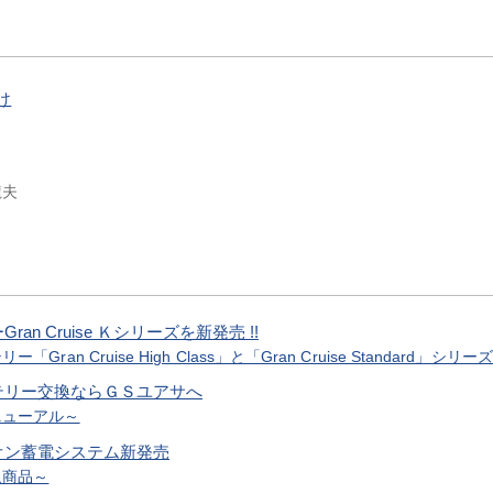
け
龍夫
 Cruise Ｋシリーズを新発売 !!
 Cruise High Class」と「Gran Cruise Standard」シリー
テリー交換ならＧＳユアサへ
ニューアル～
オン蓄電システム新発売
象商品～