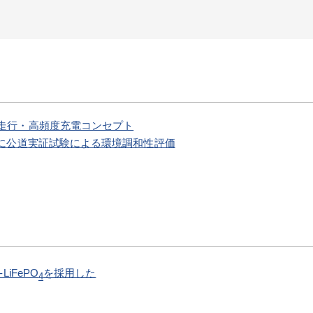
走行・高頻度充電コンセプト
びに公道実証試験による環境調和性評価
1)-LiFePO
を採用した
4