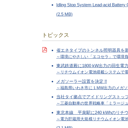
Idling Stop System Lead-acid Battery
(2.5 MB)
トピックス
省エネタイプのトンネル照明器具を
～環境にやさしい「エコセラ」で環境
東武鉄道殿に1800 kW出力の回生
～リチウムイオン電池搭載システムで電
メガソーラー設置を決定 !!
～福島県いわき市に１MW出力のメガソ
当社タイ拠点でアイドリングストッ
～三菱自動車の世界戦略車「ミラージ
東北本線 平泉駅に240 kWhのリ
～電力貯蔵用大規模リチウムイオン電
(2.1 MB)