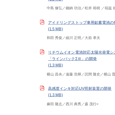
中島 修弘
鋤納 功治
松井 裕樹
稲益 
アイドリングストップ車用鉛蓄電池の
(1.5 MB)
和田 秀俊
細川 正明
大前 孝夫
リチウムイオン電池対応太陽光発電シ
「ラインバックΣⅢ」の開発
(1.3 MB)
横山 昌央
遠藤 浩輝
詫間 隆史
横山 
高感度インキ対応UV照射装置の開発
(1.3 MB)
麻田 隆志
西川 典秀
森 茂行<