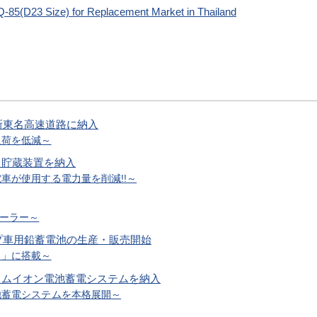
 Q-85(D23 Size) for Replacement Market in Thailand
新東名高速道路に納入
負荷を低減～
電力貯蔵装置を納入
車が使用する電力量を削減!!～
ーラー～
プ車用鉛蓄電池の生産・販売開始
ュ」に搭載～
チウムイオン電池蓄電システムを納入
池蓄電システムを本格展開～