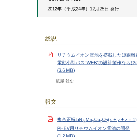
2012年（平成24年）12月25日 発行
総説
リチウムイオン電池を搭載した短距離
電動小型バス“WEB”の設計製作なら
(3.6 MB)
紙屋 雄史
報文
複合正極LiNi
Mn
Co
O
(x + y + z = 
x
y
z
2
PHEV用リチウムイオン電池の開発
(1.2 MB)