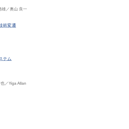
徳雄
奥山 良一
技術変遷
ステム
晋也
Yiga Allan