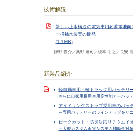
技術解説
新しい止水構造の電気車用鉛蓄電池向
一括補水装置の開発
(1.4 MB)
陣野 俊介
奥野 遼司
榎本 朋之
長安 
新製品紹介
軽自動車用・軽トラック用バッテリーGran
さらに自家用乗用車用高性能カーバッテリー「Gran
アイドリングストップ乗用車のバッ
～専用バッテリーのラインアップをリ
ピークカット・防災対応リチウムイ
～大型カスタム蓄電システム補助金対