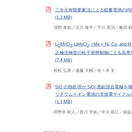
三次元有限要素法による鉛蓄電池の内
(1.3 MB)
濵野 泰如
立川 修平
平川 憲治
亀田 
Li
MnO
-LiMeO
（Me = Ni, Co, and
2
3
2
正極活物質の粒子形態制御による高率
(7.4 MB)
村松 弘将
遠藤 大輔
佐々木 丈
SiO の熱処理が SiO/ 黒鉛混合電極を
リチウムイオン電池の充放電サイクル
(1.7 MB)
田野井 昭人
西川 平祐
中川 裕江
稲益