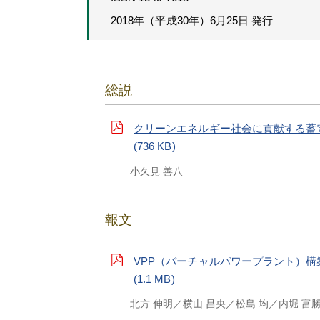
2018年（平成30年）6月25日 発行
総説
クリーンエネルギー社会に貢献する蓄
(736 KB)
小久見 善八
報文
VPP（バーチャルパワープラント）
(1.1 MB)
北方 伸明
横山 昌央
松島 均
内堀 富