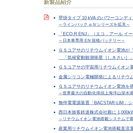
新製品紹介
壁掛タイプ 10 kVA のパワーコン
～ラインバック α Ⅳシリーズを拡充～
「ECO.R ENJ」（エコ．アール
～日本車専用 EN 規格バッテリー～
ＧＳユアサのリチウムイオン電池が「H-
「気候変動観測衛星［しきさい］」
ＧＳユアサの宇宙用リチウムイオン電池
金属シリコン電極開発によるリチウ
ＧＳユアサのリチウムイオン電池を搭載
～世界最大の自動化埠頭上海洋山深水
無停電電源装置「BACSTAR-LIM
西日本旅客鉄道株式会社殿に 1,000
～リチウムイオン電池搭載システムで
産業用リチウムイオン電池搭載直流電源