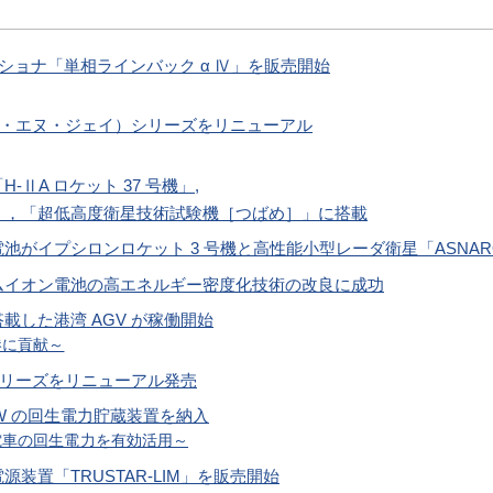
ディショナ「単相ラインバック α Ⅳ」を販売開始
 イー・エヌ・ジェイ）シリーズをリニューアル
ⅡA ロケット 37 号機」,
，「超低高度衛星技術試験機［つばめ］」に搭載
がイプシロンロケット 3 号機と高性能小型レーダ衛星「ASNAR
ムイオン電池の高エネルギー密度化技術の改良に成功
した港湾 AGV が稼働開始
港に貢献～
」シリーズをリニューアル発売
kW の回生電力貯蔵装置を納入
電車の回生電力を有効活用～
装置「TRUSTAR-LIM」を販売開始