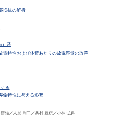
部抵抗の解析
毅
 Mn）系
放電特性および体積あたりの放電容量の改善
備える
寿命特性に与える影響
 德雄
人見 周二
奥村 豊旗
小林 弘典