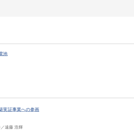
電池
構築実証事業への参画
勝
遠藤 浩輝