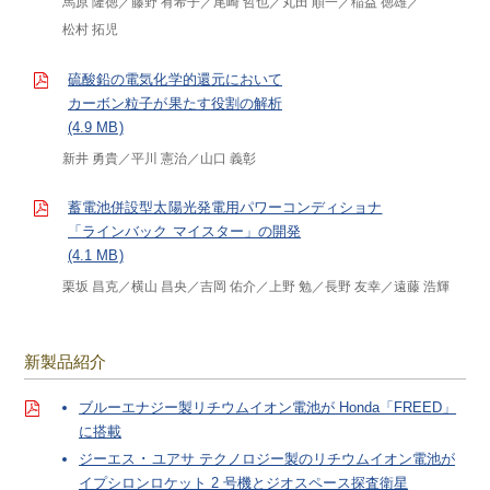
馬原 隆徳
藤野 有希子
尾崎 哲也
丸田 順一
稲益 徳雄
松村 拓児
硫酸鉛の電気化学的還元において
カーボン粒子が果たす役割の解析
(4.9 MB)
新井 勇貴
平川 憲治
山口 義彰
蓄電池併設型太陽光発電用パワーコンディショナ
「ラインバック マイスター」の開発
(4.1 MB)
栗坂 昌克
横山 昌央
吉岡 佑介
上野 勉
長野 友幸
遠藤 浩輝
新製品紹介
ブルーエナジー製リチウムイオン電池が Honda「FREED」
に搭載
ジーエス ･ ユアサ テクノロジー製のリチウムイオン電池が
イプシロンロケット 2 号機とジオスペース探査衛星