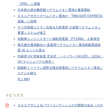
「ERG」に搭載
日本初の潜水艦搭載リチウムイオン電池を量産開始
ＧＳユアサのリチウムイオン電池が「TWILIGHT EXPRESS
瑞風」に採用
チリ共和国コクラン石炭火力発電所 大規模リチウムイオン
蓄電システムが竣工
自動車エンジンスタート補助用電源「PT1000L」を新発売
東京都交通局殿向け 産業用リチウムイオン電池搭載電源装
置 26 セットを受注
印刷用 UV 照射装置 空冷式「ハイパワー UV-LED」 LEGA：
UV をリニューアル発売！
釧路町トリトウシ原野太陽光発電所にリチウムイオン電池シ
ステムを納入
(5.1 MB)
トピックス
ＧＳユアサによるパワーコンディショナの開発の歩み（その