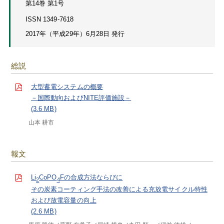
第14巻 第1号
ISSN 1349-7618
2017年（平成29年）6月28日 発行
総説
大型蓄電システムの概要
－国際動向およびNITE評価施設－
(3.6 MB)
山本 耕市
報文
Li
CoPO
Fの合成方法ならびに
2
4
その炭素コーティング手法の改善による充放電サイクル特性
および放電容量の向上
(2.6 MB)