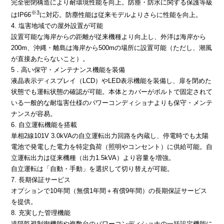
完全密閉構造により耐環境性能を向上。防塵・防水に関する保護等級
※3
はIP66
に対応。防塵性能は従来モデルよりさらに性能を向上。
4. 塩害地域での屋外設置が可能
設置可能な海岸からの距離が従来機種より向上し、外洋は海岸から
200m、沖縄・離島は海岸から500mの場所に設置可能（ただし、潮風
が直接あたらないこと）。
5．高い保守・メンテナンス機能を装備
液晶表示ディスプレイ（LCD）やLED表示機能を装備し、扉を閉めた
状態でも運転状態の確認が可能。本体とカバーがボルトで固定されて
いる一般的な耐塩害仕様のパワーコンディショナよりも保守・メンテ
ナンスが容易。
6. 自立運転機能を搭載
単相2線101V 3.0kVAの自立運転出力回路を内蔵し、停電時でも太陽
電池で発電した電力を特定負荷（照明やコンセント）に供給可能。自
立運転出力は従来機種（出力1.5kVA）より容量を増強。
自立運転は「自動・手動」を選択して切り替えが可能。
7. 長期保証サービス
オプションで10年間（無償1年間＋有償9年間）の長期保証サービス
を提供。
8. 充実した管理機能
遠隔監視制御機能や複数台のパワーコンディショナの一括設定機能に