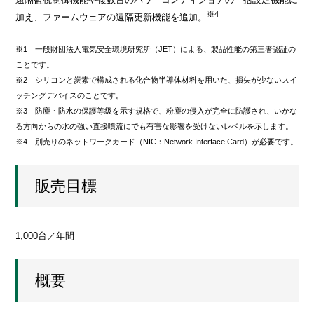
※4
加え、ファームウェアの遠隔更新機能を追加。
※1 一般財団法人電気安全環境研究所（JET）による、製品性能の第三者認証の
ことです。
※2 シリコンと炭素で構成される化合物半導体材料を用いた、損失が少ないスイ
ッチングデバイスのことです。
※3 防塵・防水の保護等級を示す規格で、粉塵の侵入が完全に防護され、いかな
る方向からの水の強い直接噴流にでも有害な影響を受けないレベルを示します。
※4 別売りのネットワークカード（NIC：Network Interface Card）が必要です。
販売目標
1,000台／年間
概要