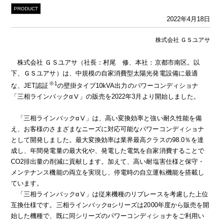
PRODUCT
2022年4月18日
株式会社 ＧＳユアサ
株式会社 ＧＳユアサ（社長：村尾 修、本社：京都市南区。以
下、ＧＳユアサ）は、中規模の自家消費型太陽光発電設備に最適
※1
な、JET認証
の壁掛タイプ10kVA出力のパワーコンディショナ
「三相ラインバックαⅤ」の販売を2022年3月より開始しました。
「三相ラインバックαⅤ」は、高い変換効率と強い耐久性能を備
え、お客様のさまざまなニーズに対応可能なパワーコンディショナ
として開発しました。最大変換効率は業界最高クラスの98.0％を達
成し、年間発電量の最大化や、発電した電気を自家消費することで
CO2排出量の削減に貢献します。加えて、高い耐塩害仕様と保守・
メンテナンス機能の両立を実現し、停電時の自立運転機能を搭載し
ています。
「三相ラインバックαⅤ」は従来機種のリプレースを考慮した上位
互換仕様です。三相ラインバックαシリーズは2000年度から販売を開
始した機種で、既に同シリーズのパワーコンディショナをご利用い