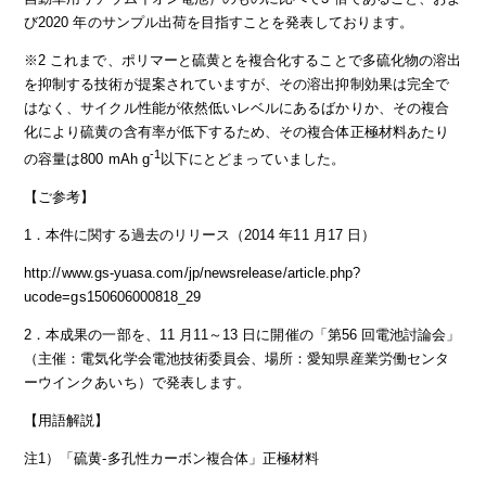
び2020 年のサンプル出荷を目指すことを発表しております。
※2 これまで、ポリマーと硫黄とを複合化することで多硫化物の溶出
を抑制する技術が提案されていますが、その溶出抑制効果は完全で
はなく、サイクル性能が依然低いレベルにあるばかりか、その複合
化により硫黄の含有率が低下するため、その複合体正極材料あたり
-1
の容量は800 mAh g
以下にとどまっていました。
【ご参考】
1．本件に関する過去のリリース（2014 年11 月17 日）
http://www.gs-yuasa.com/jp/newsrelease/article.php?
ucode=gs150606000818_29
2．本成果の一部を、11 月11～13 日に開催の「第56 回電池討論会」
（主催：電気化学会電池技術委員会、場所：愛知県産業労働センタ
ーウインクあいち）で発表します。
【用語解説】
注1）「硫黄‐多孔性カーボン複合体」正極材料