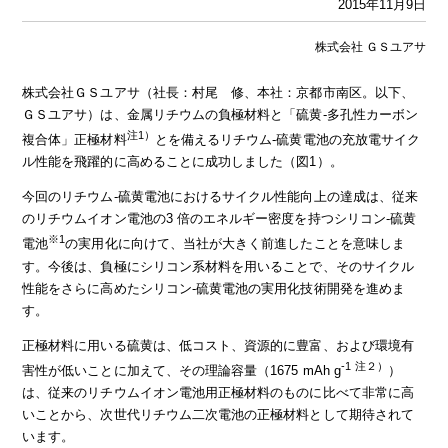
2015年11月9日
株式会社 ＧＳユアサ
株式会社ＧＳユアサ（社長：村尾 修、本社：京都市南区。以下、
ＧＳユアサ）は、金属リチウムの負極材料と「硫黄‐多孔性カーボン
注1）
複合体」正極材料
とを備えるリチウム‐硫黄電池の充放電サイク
ル性能を飛躍的に高めることに成功しました（図1）。
今回のリチウム‐硫黄電池におけるサイクル性能向上の達成は、従来
のリチウムイオン電池の3 倍のエネルギー密度を持つシリコン‐硫黄
※1
電池
の実用化に向けて、当社が大きく前進したことを意味しま
す。今後は、負極にシリコン系材料を用いることで、そのサイクル
性能をさらに高めたシリコン‐硫黄電池の実用化技術開発を進めま
す。
正極材料に用いる硫黄は、低コスト、資源的に豊富、および環境有
-1
注２）
害性が低いことに加えて、その理論容量（1675 mAh g
）
は、従来のリチウムイオン電池用正極材料のものに比べて非常に高
いことから、次世代リチウム二次電池の正極材料として期待されて
います。