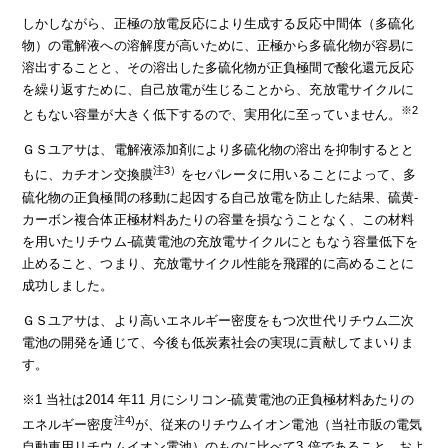
しかしながら、正極の放電反応により生成する反応中間体（多硫化
物）の電解液への溶解度が高いために、正極から多硫化物が容易に
溶出することと、その溶出した多硫化物が正負極間で酸化還元反応
を繰り返すために、自己放電が生じることから、充放電サイクルに
※2
ともない容量が大きく低下するので、実用化に至っていません。
ＧＳユアサは、電解液添加剤により多硫化物の溶出を抑制するとと
注3）
もに、カチオン交換膜
をセパレータに用いることによって、多
硫化物の正負極間の移動に起因する自己放電を防止した結果、硫黄‐
カーボン複合体正極材料あたりの容量を損なうことなく、この材料
を用いたリチウム‐硫黄電池の充放電サイクルにともなう容量低下を
止めること、つまり、充放電サイクル性能を飛躍的に高めることに
成功しました。
ＧＳユアサは、より高いエネルギー密度をもつ次世代リチウム二次
電池の開発を通じて、今後も低炭素社会の実現に貢献してまいりま
す。
※1 当社は2014 年11 月にシリコン‐硫黄電池の正負極材料あたりの
注4)
エネルギー密度
が、従来のリチウムイオン電池（当社市販の電気
自動車用リチウムイオン電池）のものに比べて3 倍であること、およ