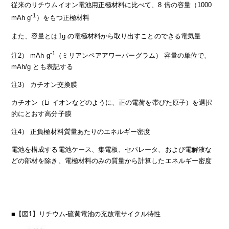
従来のリチウムイオン電池用正極材料に比べて、8 倍の容量（1000
-1
mAh g
）をもつ正極材料
また、容量とは1g の電極材料から取り出すことのできる電気量
-1
注2） mAh g
（ミリアンペアアワーパーグラム） 容量の単位で、
mAh/g とも表記する
注3） カチオン交換膜
カチオン（Li イオンなどのように、正の電荷を帯びた原子）を選択
的にとおす高分子膜
注4） 正負極材料質量あたりのエネルギー密度
電池を構成する電池ケース、集電板、セパレータ、および電解液な
どの部材を除き、電極材料のみの質量から計算したエネルギー密度
■【図1】リチウム‐硫黄電池の充放電サイクル特性