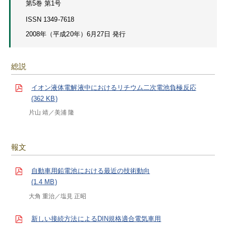
第5巻 第1号
ISSN 1349-7618
2008年（平成20年）6月27日 発行
総説
イオン液体電解液中におけるリチウム二次電池負極反応
(362 KB)
片山 靖
美浦 隆
報文
自動車用鉛電池における最近の技術動向
(1.4 MB)
大角 重治
塩見 正昭
新しい接続方法によるDIN規格適合電気車用