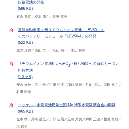
鉛蓄電池の開発
(586 KB)
石倉 喜直
榎本 朋之
長安 龍夫
電気自動車用大形リチウムイオン電池「LEV50」と
そのバッテリーモジュール「LEV50-4」の開発
(522 KB)
北野 真也
西山 浩一
鳥山 順一
園田 輝男
リチウムイオン電池用LiFePO
正極活物質への新規カーボン
4
担持方法
(1.3 MB)
安永 好伸
江川 崇
中川 裕江
稲益 徳雄
片山 禎弘
温田 敏之
村田 利雄
ニッケル・水素電池用希土類-Mg-Ni系水素吸蔵合金の開発
(965 KB)
金本 学
尾崎 哲也
川部 佳照
黒葛 原実
綿田 正治
棚瀬 繁雄
境 哲男