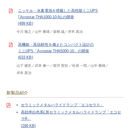
ニッケル・水素電池を搭載した高性能ミニUPS
｢Acrostar THA1000-10-N｣の開発
(499 KB)
今川 徹之
山中 雅雄
坂根 誠
岸本 真治
高機能・高信頼性を備えたコンパクト設計の
ミニUPS「Acrostar THA5000-10」の開発
(633 KB)
山下 健史
武本 修一
留河 英知
松原 一郎
山中 雅雄
岸本 真治
新製品紹介
セラミックメタルハライドランプ「エコセラⅡ」
高効率白色系L形セラミックメタルハライドランプ「エコセ
ラR」
(299 KB)