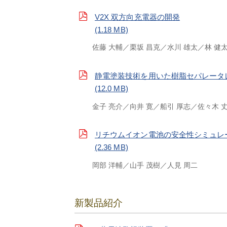
V2X 双方向充電器の開発
(1.18 MB)
佐藤 大輔
栗坂 昌克
水川 雄太
林 健
静電塗装技術を用いた樹脂セパレータ
(12.0 MB)
金子 亮介
向井 寛
船引 厚志
佐々木 
リチウムイオン電池の安全性シミュレ
(2.36 MB)
岡部 洋輔
山手 茂樹
人見 周二
新製品紹介