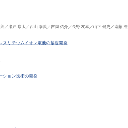
太郎
瀬戸 康太
西山 泰義
吉岡 佑介
長野 友幸
山下 健史
遠藤 浩
レスリチウムイオン電池の基礎開発
丈
ーション技術の開発