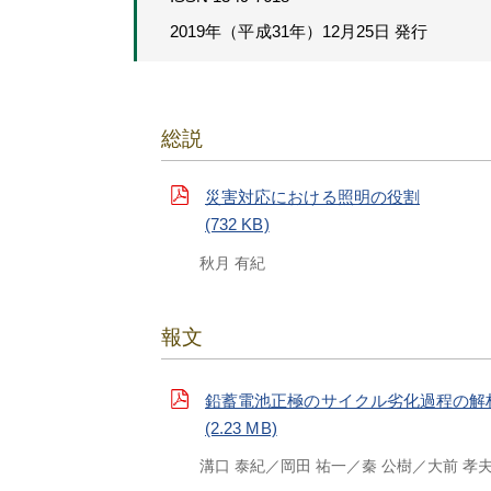
2019年（平成31年）12月25日 発行
総説
災害対応における照明の役割
(732 KB)
秋月 有紀
報文
鉛蓄電池正極のサイクル劣化過程の解
(2.23 MB)
溝口 泰紀
岡田 祐一
秦 公樹
大前 孝