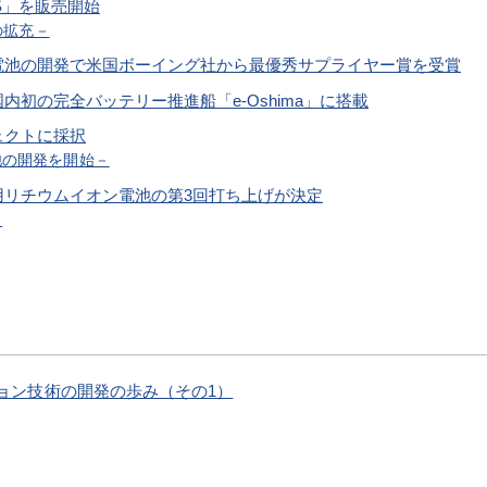
-S」を販売開始
の拡充－
電池の開発で米国ボーイング社から最優秀サプライヤー賞を受賞
初の完全バッテリー推進船「e-Oshima」に搭載
ェクトに採択
池の開発を開始－
用リチウムイオン電池の第3回打ち上げが決定
－
ョン技術の開発の歩み（その1）