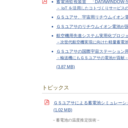
蓄電池監視装置 「DATAWINDOW
－ IoT を活用したコトづくりサービス
ＧＳユアサ、宇宙用リチウムイオン
ＧＳユアサのリチウムイオン電池が国内
航空機用先進システム実用化プロジ
－次世代航空機実現に向けた軽量蓄電
ＧＳユアサの国際宇宙ステーション
－輸送機にもＧＳユアサの電池が貢献
(3.87 MB)
トピックス
ＧＳユアサによる蓄電池シミュレーシ
(1.02 MB)
－蓄電池の温度推定技術－