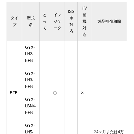
HV
ISS
と
イン
補
タイ
型式
車
っ
ジケ
機
製品補償期間
プ
名
対
て
ータ
対
応
応
GYX-
LN2-
EFB
GYX-
LN3-
EFB
EFB
〇
✕
GYX-
LBN4-
EFB
GYX-
24ヶ月または4万
LN5-