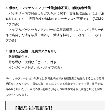
2. 優れたメンテナンスフリー性能(補水不要)、減液抑制性能
・バッテリー内で発生したガスを水に戻す「負極吸収反応」により液
減りしにくく、 液面点検や補水のメンテナンスが不要です。(AGMタ
イプのみ)
・トップカバーとセカンドカバーの二重蓋構造により、バッテリー内
部で蒸発した液を結露・回収し、減液を抑制しています。(EFBタイ
プのみ)
3. 優れた安全性・充実のアクセサリー
・防爆機能付き。
・持ち運びに便利な「とって」付き。
・インジケータ付き。(EFBタイプのみ)
※4 サルフェーション現象とは放電生成物である硫酸鉛が結晶化することで充電
反応ができなくなり、電気を取り出しにくくなる現象です。チョイ乗り使用で充
電不足が続いたり、車両の使用頻度が少なく長時間放電された状態が続くと発生
しやすくなります。
【製品補償期間】