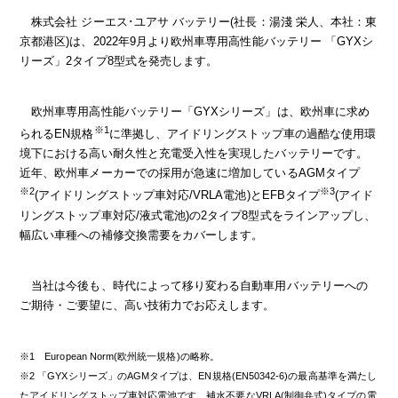
株式会社 ジーエス･ユアサ バッテリー(社長：湯淺 栄人、本社：東
京都港区)は、2022年9月より欧州車専用高性能バッテリー 「GYXシ
リーズ」2タイプ8型式を発売します。
欧州車専用高性能バッテリー「GYXシリーズ」は、欧州車に求め
※1
られるEN規格
に準拠し、アイドリングストップ車の過酷な使用環
境下における高い耐久性と充電受入性を実現したバッテリーです。
近年、欧州車メーカーでの採用が急速に増加しているAGMタイプ
※2
※3
(アイドリングストップ車対応/VRLA電池)とEFBタイプ
(アイド
リングストップ車対応/液式電池)の2タイプ8型式をラインアップし、
幅広い車種への補修交換需要をカバーします。
当社は今後も、時代によって移り変わる自動車用バッテリーへの
ご期待・ご要望に、高い技術力でお応えします。
※1 European Norm(欧州統一規格)の略称。
※2 「GYXシリーズ」のAGMタイプは、EN規格(EN50342-6)の最高基準を満たし
たアイドリングストップ車対応電池です。補水不要なVRLA(制御弁式)タイプの電