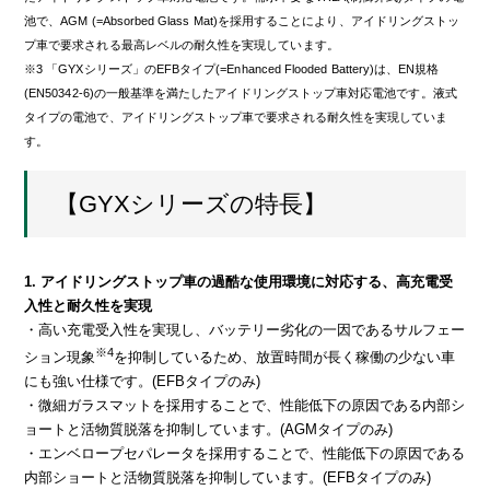
池で、AGM (=Absorbed Glass Mat)を採用することにより、アイドリングストッ
プ車で要求される最高レベルの耐久性を実現しています。
※3 「GYXシリーズ」のEFBタイプ(=Enhanced Flooded Battery)は、EN規格
(EN50342-6)の一般基準を満たしたアイドリングストップ車対応電池です。液式
タイプの電池で、アイドリングストップ車で要求される耐久性を実現していま
す。
【GYXシリーズの特長】
1. アイドリングストップ車の過酷な使用環境に対応する、高充電受
入性と耐久性を実現
・高い充電受入性を実現し、バッテリー劣化の一因であるサルフェー
※4
ション現象
を抑制しているため、放置時間が長く稼働の少ない車
にも強い仕様です。(EFBタイプのみ)
・微細ガラスマットを採用することで、性能低下の原因である内部シ
ョートと活物質脱落を抑制しています。(AGMタイプのみ)
・エンベロープセパレータを採用することで、性能低下の原因である
内部ショートと活物質脱落を抑制しています。(EFBタイプのみ)