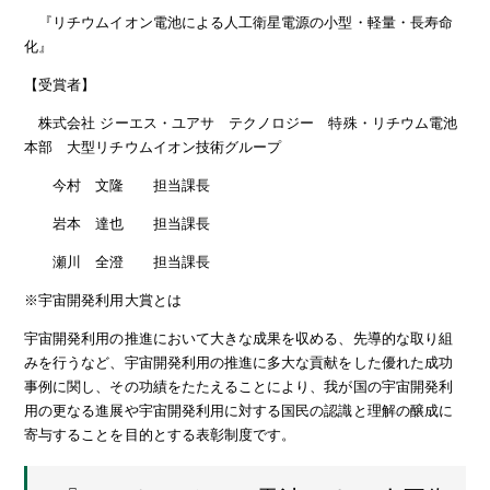
『リチウムイオン電池による人工衛星電源の小型・軽量・長寿命
化』
【受賞者】
株式会社 ジーエス・ユアサ テクノロジー 特殊・リチウム電池
本部 大型リチウムイオン技術グループ
今村 文隆 担当課長
岩本 達也 担当課長
瀬川 全澄 担当課長
※宇宙開発利用大賞とは
宇宙開発利用の推進において大きな成果を収める、先導的な取り組
みを行うなど、宇宙開発利用の推進に多大な貢献をした優れた成功
事例に関し、その功績をたたえることにより、我が国の宇宙開発利
用の更なる進展や宇宙開発利用に対する国民の認識と理解の醸成に
寄与することを目的とする表彰制度です。