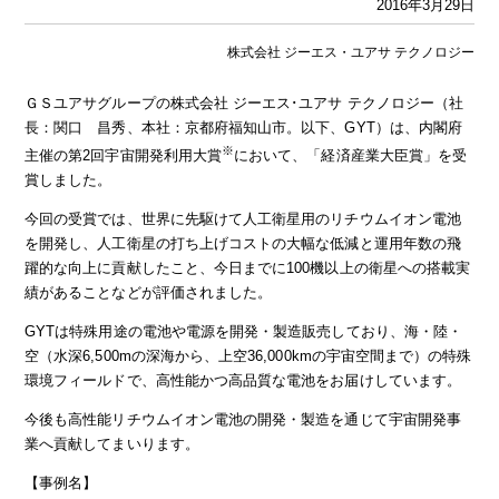
2016年3月29日
株式会社 ジーエス・ユアサ テクノロジー
ＧＳユアサグループの株式会社 ジーエス･ユアサ テクノロジー（社
長：関口 昌秀、本社：京都府福知山市。以下、GYT）は、内閣府
※
主催の第2回宇宙開発利用大賞
において、「経済産業大臣賞」を受
賞しました。
今回の受賞では、世界に先駆けて人工衛星用のリチウムイオン電池
を開発し、人工衛星の打ち上げコストの大幅な低減と運用年数の飛
躍的な向上に貢献したこと、今日までに100機以上の衛星への搭載実
績があることなどが評価されました。
GYTは特殊用途の電池や電源を開発・製造販売しており、海・陸・
空（水深6,500mの深海から、上空36,000kmの宇宙空間まで）の特殊
環境フィールドで、高性能かつ高品質な電池をお届けしています。
今後も高性能リチウムイオン電池の開発・製造を通じて宇宙開発事
業へ貢献してまいります。
【事例名】