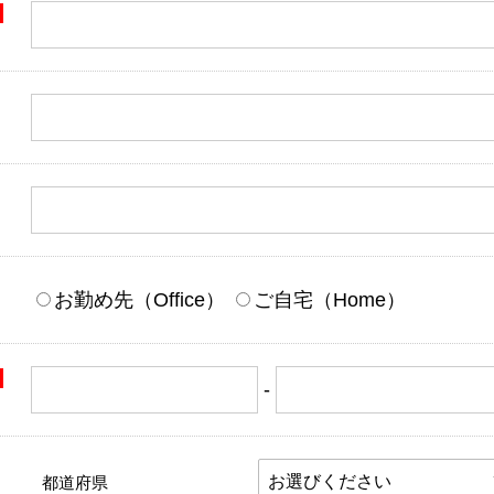
お勤め先（Office）
ご自宅（Home）
-
都道府県